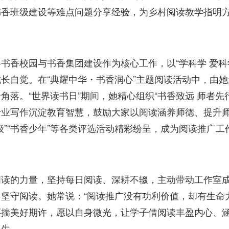
书香班级建设等难点问题分享经验，为乡村阅读教学指明
书香校园与书香集团建设作为核心工作，以“学科学 爱科
长自觉。在“典耀中华・书香润心”主题阅读活动中，由
落。“世界读书日”期间，她精心组织“书香致远 师者先
专业写作沉淀教育智慧，鼓励大家以阅读涵养师德、提升
”“书香少年”等各类评选活动精彩纷呈，成为阅读推广工
阅读的力量，坚持每日阅读、深耕不辍，主动带动工作室
坚守阅读。她常说：“阅读推广没有功利价值，却有生命
怀揣美好期许，愿以自身微光，让学子借阅读丰盈内心、
人生。