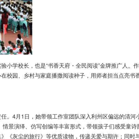
验小学校长，也是“书香天府・全民阅读”金牌推广人。
心在校园、乡村与家庭播撒阅读种子，用师者担当点亮书
任。4月1日，她带领工作室团队深入利州区偏远的清河
、情景演绎、仿写创编等丰富形式，带领孩子们感受童诗
集》《灰尘的旅行》等优质读物，传递关爱与期许；同时