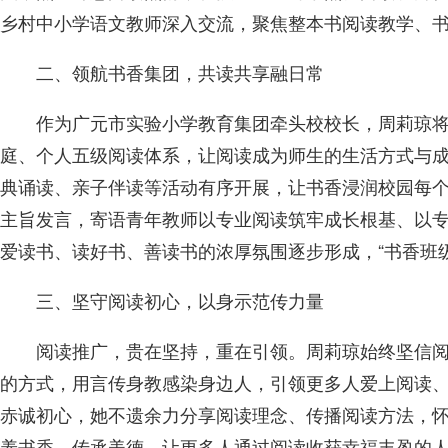
乡村中小学语文教师深入交流，聚焦整本书阅读教学、
二、领航书香集团，共读共享融日常
作为广元市实验小学教育集团牵头校校长，周莉琼将
庭、个人五级阅读体系，让阅读成为师生的生活方式与成
典诵读、亲子伴读等活动有序开展，让书香浸润校园每个角
主旨发言，寄语青年教师以专业阅读筑牢成长根基、以
爱读书、读好书、善读书的浓厚氛围逐步形成，“书香班级
三、坚守阅读初心，以身示范传力量
阅读推广，贵在坚持，重在引领。周莉琼始终坚信
的方式，用言传身教感染身边人，引领更多人爱上阅读、
赤诚初心，她不遗余力分享阅读理念、传播阅读方法，
养书香、传承美德，让更多人通过阅读收获幸福丰盈的