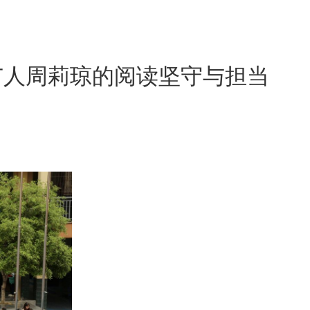
广人周莉琼的阅读坚守与担当